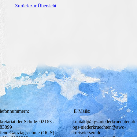
Zurück zur Übersicht
lefonnummern:
E-Mails:
kretariat der Schule: 02163 -
kontakt@kgs-niederkruechten.de
83899
ogs-niederkruechten@awo-
fene Ganztagsschule (OGS):
kreisviersen.de