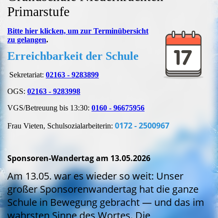
Primarstufe
Bitte hier klicken, um zur Terminübersicht
zu gelangen
.
Erreichbarkeit der Schule
Sekretariat:
02163 - 9283899
OGS:
02163 - 9283998
VGS/Betreuung bis 13:30:
0160 - 96675956
0172 - 2500967
Frau Vieten, Schulsozialarbeiterin:
Sponsoren-Wandertag am 13.05.2026
Am 13.05. war es wieder so weit: Unser
großer Sponsorenwandertag hat die ganze
Schule in Bewegung gebracht — und das im
wahrsten Sinne des Wortes. Die