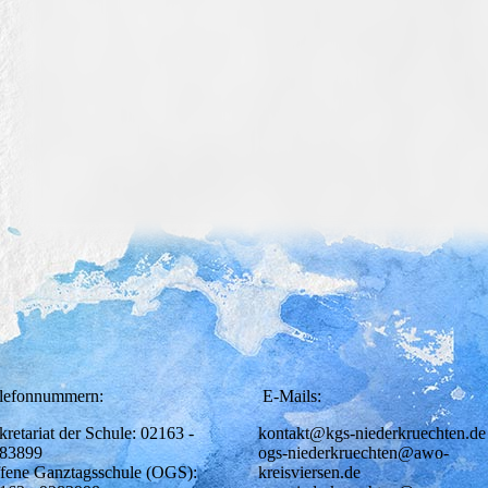
lefonnummern:
E-Mails:
kretariat der Schule: 02163 -
kontakt@kgs-niederkruechten.de
83899
ogs-niederkruechten@awo-
fene Ganztagsschule (OGS):
kreisviersen.de