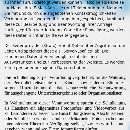
zu Ihnen zurückverfolgt werden können – also beispielsweise
Ihr Name, Ihre E-Mail-Adresse und Telefonnummer. Nehmen
Sie mit uns durch die angebotenen Kontaktmöglichkeiten
Verbindung auf, werden Ihre Angaben gespeichert, damit auf
diese zur Bearbeitung und Beantwortung Ihrer Anfrage
zurückgegriffen werden kann. Ohne Ihre Einwilligung werden
diese Daten nicht an Dritte weitergegeben.
Der Seitenprovider (Strato) erhebt Daten über Zugriffe auf die
Seite und speichert diese als „Server-Logfiles“ ab. Die
erhobenen Daten dienen lediglich statistischen
Auswertungen und zur Verbesserung der Website. Es werden
keine personenbezogenen Daten erhoben.
Die Schulleitung ist per Verordnung verpflichtet, für die Wahrung
der Persönlichkeitsrechte der Kinder sowie deren Eltern zu
sorgen. Hinzu kommt die datenschutzrechtliche Verantwortung
für ausgehangene Unterrichtsergebnisse oder Organisationslisten.
In Wahrnehmung dieser Verantwortung spricht die Schulleitung
als Hausherr ein allgemeines Fotografier- und Videoverbot aus.
Zu besonderen Anlässen wie Einschulungsfeiern, Abschlussfeiern
oder Schulfesten werden schulische Mitarbeiter Fotos machen und
interessierten Eltern zur Verfügung stellen, bzw. es wird bekannt
gegeben, wann und wo Eltern fotografieren dürfen.