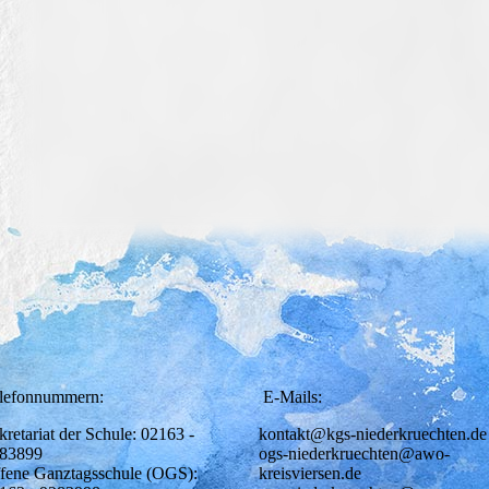
lefonnummern:
E-Mails:
kretariat der Schule: 02163 -
kontakt@kgs-niederkruechten.de
83899
ogs-niederkruechten@awo-
fene Ganztagsschule (OGS):
kreisviersen.de