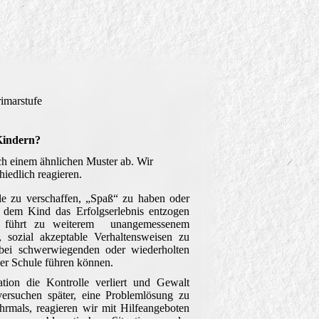
rimarstufe
 Kindern?
ch einem ähnlichen Muster ab. Wir
unterschiedlich reagieren.
le zu verschaffen, „Spaß“ zu haben oder
dem Kind das Erfolgserlebnis entzogen
ng führt zu weiterem unangemessenem
sozial akzeptable Verhaltensweisen zu
bei schwerwiegenden oder wiederholten
er Schule führen können.
tion die Kontrolle verliert und Gewalt
versuchen später, eine Problemlösung zu
ehrmals, reagieren wir mit Hilfeangeboten