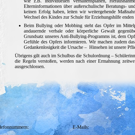
wie z.B. individuellen Verhaltensplänen, Herausnahm
Elterninformationen über außerschulische Beratungs- 
keinen Erfolg haben, leiten wir weitergehende Maßnah
Wechsel des Kindes zur Schule für Erziehungshilfe enden
Beim Bullying oder Mobbing steht das Opfer im Mittelp
andauernde verbale oder körperliche Gewalt gegenübe
Grundsatz unseres Anti-Bullying-Programms ist, dem Opfe
Gefühle des Opfers informieren. Wir machen zudem das
Gedankenlosigkeit die Ursache – Hinsehen ist unsere Pfli
Übrigens gilt auch im Schulbus die Schulordnung – Schülerinn
die Regeln verstoßen, werden nach einer Ermahnung zeitwe
ausgeschlossen.
lefonnummern:
E-Mails: