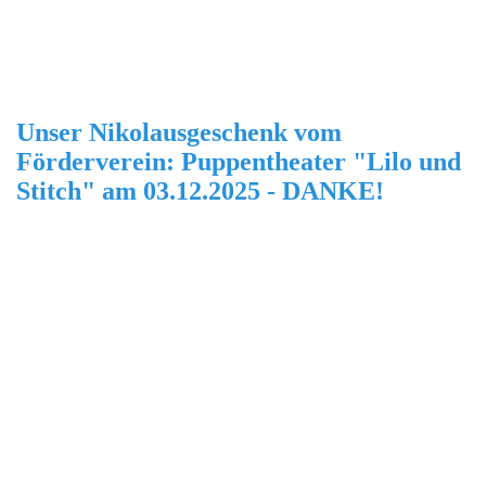
Unser Nikolausgeschenk vom
Förderverein: Puppentheater "Lilo und
Stitch" am 03.12.2025 - DANKE!
20251203_095132803_iOS
20251203_093958171_iOS
20251203_095956762_iOS
20251203_094020532_iOS
20251203_100856717_iOS
20251203_101103730_iOS