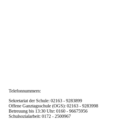
20250828_171552974_iOS
20250828_171600963_iOS
20250828_171601817_iOS
Telefonnummern:
Sekretariat der Schule: 02163 - 9283899
Offene Ganztagsschule (OGS): 02163 - 9283998
Betreuung bis 13:30 Uhr: 0160 - 96675956
Schulsozialarbeit: 0172 - 2500967